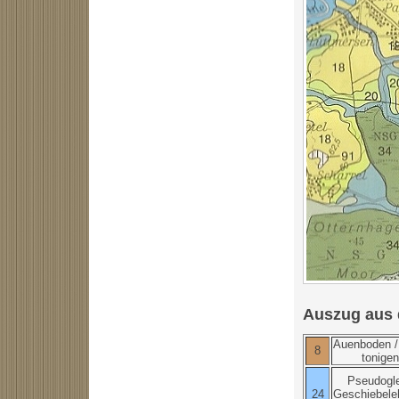
Auszug aus 
Auenboden /
8
tonige
Pseudogl
24
Geschiebele