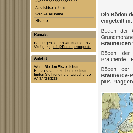
• Vegetationsbeobachtung
Aussichtsplattform
Die Böden d
Wegweisersteine
eingeteilt in:
Historie
Böden der G
Kontakt
Grundmoräne
Braunerden
Bei Fragen stehen wir Ihnen gern zu
Verfügung.
Info@Brelingerberge.de
Böden der 
Anfahrt
Braunerde - 
Wenn Sie den Eiszeitlichen
Böden der N
Erlebnispfad besuchen möchten,
finden Sie
hier
eine entsprechende
Braunerde-P
Anfahrtsskizze.
plus
Plagge