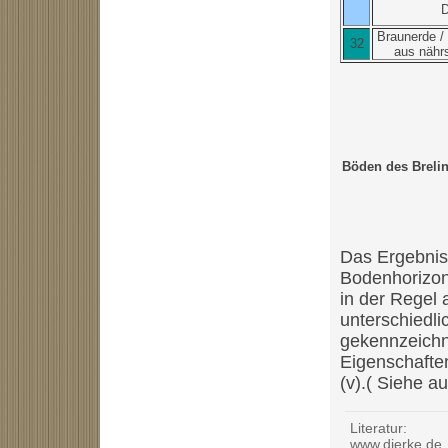
D
Braunerde /
32
aus nähr
Böden des Breli
Das Ergebnis 
Bodenhorizont
in der Regel
unterschiedl
gekennzeichn
Eigenschaften
(v).( Siehe 
Literatur:
www.dierke.de