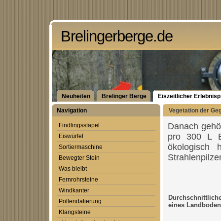
Brelingerberge.de
Neuheiten
Brelinger Berge
Eiszeitlicher Erlebnis
Navigation
Vegetation der Geg
Danach gehör
Findlingsstapel
pro 300 L 
Eiswürfel
ökologisch 
Sortiermaschine
Strahlenpilz
Bewegter Stein
Was bleibt
Fernrohrsteine
Windkanter
Durchschnittlic
Pollendatierung
eines Landboden
Klangsteine