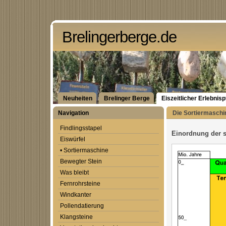
Brelingerberge.de
Neuheiten
Brelinger Berge
Eiszeitlicher Erlebnis
Navigation
Die Sortiermaschin
Findlingsstapel
Einordnung der s
Eiswürfel
• Sortiermaschine
Bewegter Stein
Was bleibt
Fernrohrsteine
Windkanter
Pollendatierung
Klangsteine