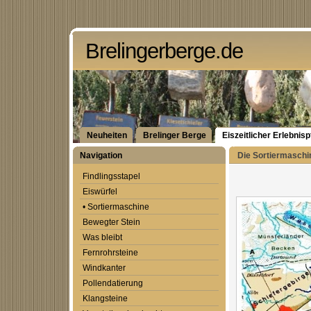
Brelingerberge.de
Neuheiten
Brelinger Berge
Eiszeitlicher Erlebnis
Navigation
Die Sortiermaschin
Findlingsstapel
Eiswürfel
• Sortiermaschine
Bewegter Stein
Was bleibt
Fernrohrsteine
Windkanter
Pollendatierung
Klangsteine