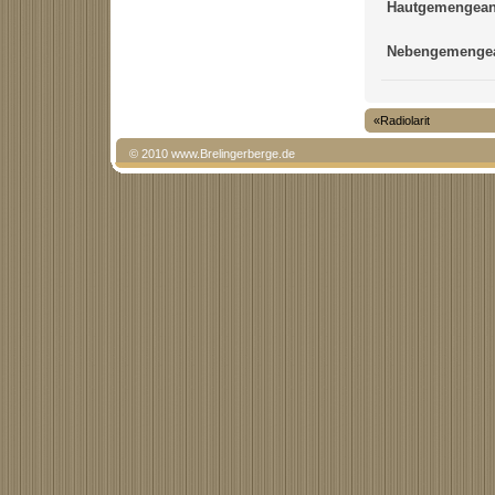
Hautgemengeant
Nebengemengea
«Radiolarit
© 2010 www.Brelingerberge.de