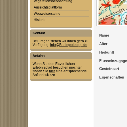
Vegetationsbeobachtung
Aussichtsplattform
Wegweisersteine
Historie
Kontakt
Name
Bei Fragen stehen wir Ihnen gern zu
Alter
Verfügung.
Info@Brelingerberge.de
Herkunft
Anfahrt
Flusseinzugsge
Wenn Sie den Eiszeitlichen
Erlebnispfad besuchen möchten,
Gesteinsart
finden Sie
hier
eine entsprechende
Anfahrtsskizze.
Eigenschaften