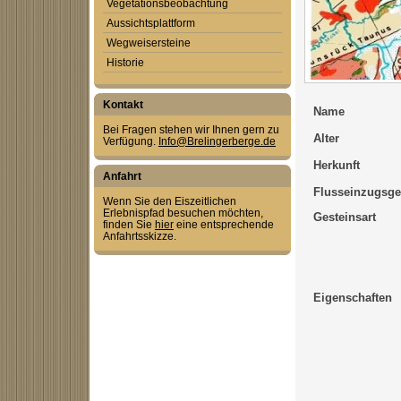
Vegetationsbeobachtung
Aussichtsplattform
Wegweisersteine
Historie
Kontakt
Name
Bei Fragen stehen wir Ihnen gern zu
Alter
Verfügung.
Info@Brelingerberge.de
Herkunft
Anfahrt
Flusseinzugsge
Wenn Sie den Eiszeitlichen
Erlebnispfad besuchen möchten,
Gesteinsart
finden Sie
hier
eine entsprechende
Anfahrtsskizze.
Eigenschaften