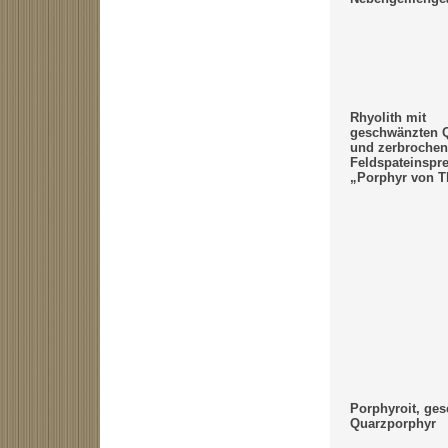
Rhyolith mit
geschwänzten Q
und zerbroche
Feldspateinspr
„Porphyr von T
Porphyroit, ges
Quarzporphyr