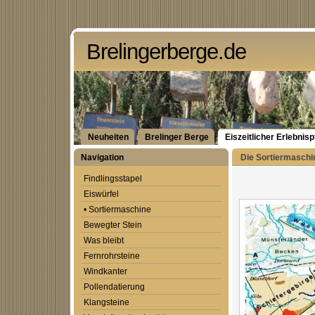
Brelingerberge.de
Neuheiten
Brelinger Berge
Eiszeitlicher Erlebnis
Navigation
Die Sortiermaschin
Findlingsstapel
Eiswürfel
• Sortiermaschine
Bewegter Stein
Was bleibt
Fernrohrsteine
Windkanter
Pollendatierung
Klangsteine