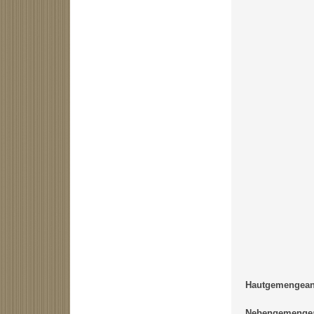
Hautgemengeant
Nebengemengea